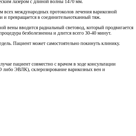
ским лазером с длиной волны 1470 мм.
ем всех международных протоколов лечения варикозной
ки и превращается в соединительнотканный тяж.
ой вены вводится радиальный световод, который продвигается
процедура безболезненна и длится всего 30-40 минут.
едель. Пациент может самостоятельно покинуть клинику.
учае пациент совместно с врачом в ходе консультации
О либо ЭВЛК), склерозирование варикозных вен и