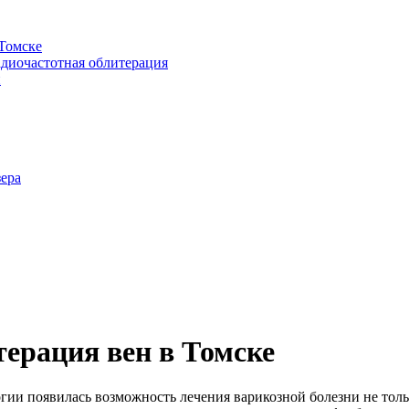
 Томске
адиочастотная облитерация
и
зера
терация вен в Томске
ии появилась возможность лечения варикозной болезни не толь