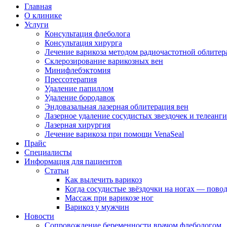
Главная
О клинике
Услуги
Консультация флеболога
Консультация хирурга
Лечение варикоза методом радиочастотной облите
Склерозирование варикозных вен
Минифлебэктомия
Прессотерапия
Удаление папиллом
Удаление бородавок
Эндовазальная лазерная облитерация вен
Лазерное удаление сосудистых звездочек и телеанг
Лазерная хирургия
Лечение варикоза при помощи VenaSeal
Прайс
Специалисты
Информация для пациентов
Статьи
Как вылечить варикоз
Когда сосудистые звёздочки на ногах — повод
Массаж при варикозе ног
Варикоз у мужчин
Новости
Сопровождение беременности врачом флебологом