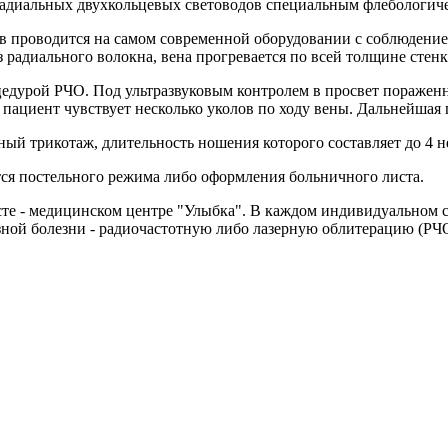
адиальных двухкольцевых световодов специальным флебологиче
ов проводится на самом современной оборудовании с соблюдени
з радиального волокна, вена прогревается по всей толщине стен
едурой РЧО. Под ультразвуковым контролем в просвет пораженн
- пациент чувствует несколько уколов по ходу вены. Дальнейшая 
ый трикотаж, длительность ношения которого составляет до 4 н
тся постельного режима либо оформления больничного листа.
те - медицинском центре "Улыбка". В каждом индивидуальном сл
ной болезни - радиочастотную либо лазерную облитерацию (РЧ