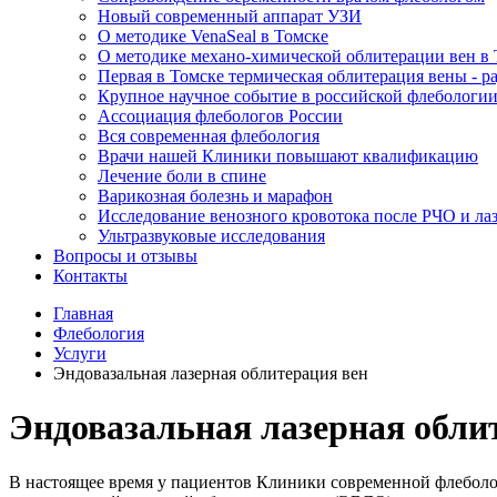
Новый современный аппарат УЗИ
О методике VenaSeal в Томске
О методике механо-химической облитерации вен в
Первая в Томске термическая облитерация вены - р
Крупное научное событие в российской флебологи
Ассоциация флебологов России
Вся современная флебология
Врачи нашей Клиники повышают квалификацию
Лечение боли в спине
Варикозная болезнь и марафон
Исследование венозного кровотока после РЧО и ла
Ультразвуковые исследования
Вопросы и отзывы
Контакты
Главная
Флебология
Услуги
Эндовазальная лазерная облитерация вен
Эндовазальная лазерная обли
В настоящее время у пациентов Клиники современной флеболог