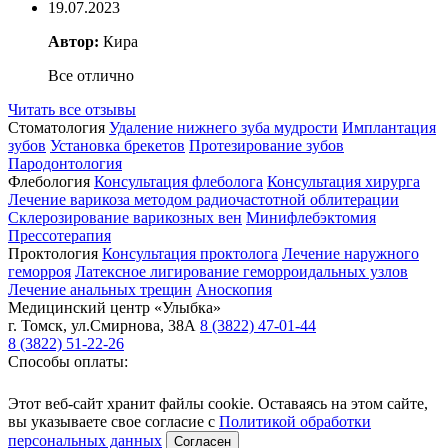
19.07.2023
Автор:
Кира
Все отлично
Читать все отзывы
Стоматология
Удаление нижнего зуба мудрости
Имплантация
зубов
Установка брекетов
Протезирование зубов
Пародонтология
Флебология
Консультация флеболога
Консультация хирурга
Лечение варикоза методом радиочастотной облитерации
Склерозирование варикозных вен
Минифлебэктомия
Прессотерапия
Проктология
Консультация проктолога
Лечение наружного
геморроя
Латексное лигирование геморроидальных узлов
Лечение анальных трещин
Аноскопия
Медицинский центр
«Улыбка»
г. Томск
,
ул.Смирнова, 38А
8 (3822) 47-01-44
8 (3822) 51-22-26
Способы оплаты:
Этот веб-сайт хранит файлы cookie. Оставаясь на этом сайте,
вы указываете свое согласие с
Политикой обработки
персональных данных
Согласен