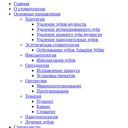
Главная
О стоматологии
Основные направления
Хирургия
Удаление зубов мудрости
Удаление ретинированного зуба
Удаление нижнего зуба мудрости
Удаление пародонтозных зубов
Эстетическая стоматология
Отбеливание зубов Amazing White
Имплантология
Имплантация зубов
Ортодонтия
Исправление прикуса
Установка брекетов
Ортопедия
Микропротезирование
Протезирование
Терапия
Пульпит
Кариес
Стоматит
Пародонтология
Лечение зубов
Специалисты