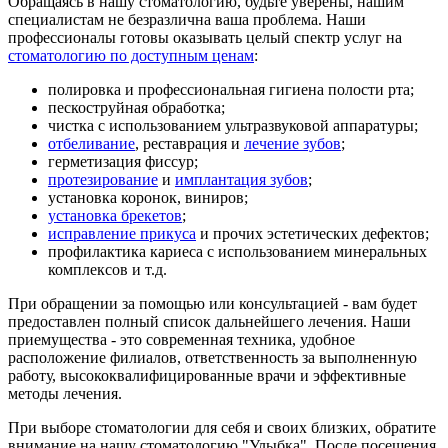
Обращаясь в нашу стоматологию, будьте уверены, нашим
специалистам не безразлична ваша проблема. Наши
профессионалы готовы оказывать целый спектр услуг на
стоматологию по доступным ценам
:
полировка и профессиональная гигиена полости рта;
пескоструйная обработка;
чистка с использованием ультразвуковой аппаратуры;
отбеливание
, реставрация и
лечение зубов
;
герметизация фиссур;
протезирование
и
имплантация зубов
;
установка коронок, виниров;
установка брекетов
;
исправление прикуса
и прочих эстетических дефектов;
профилактика кариеса с использованием минеральных
комплексов и т.д.
При обращении за помощью или консультацией - вам будет
предоставлен полный список дальнейшего лечения. Наши
приемущества - это современная техника, удобное
расположение филиалов, ответственность за выполненную
работу, высококвалифицированные врачи и эффективные
методы лечения.
При выборе стоматологии для себя и своих близких, обратите
внимание на нашу стоматологию "Улыбка". После посещения