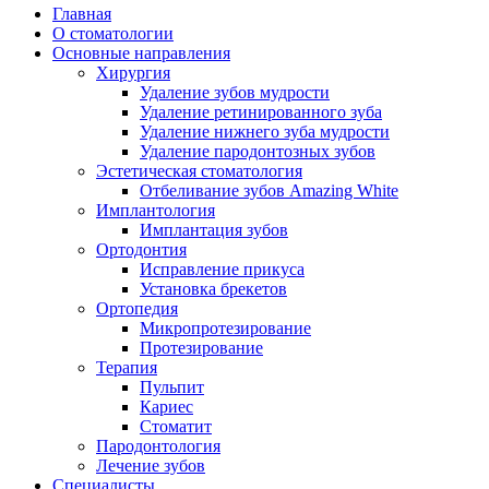
Главная
О стоматологии
Основные направления
Хирургия
Удаление зубов мудрости
Удаление ретинированного зуба
Удаление нижнего зуба мудрости
Удаление пародонтозных зубов
Эстетическая стоматология
Отбеливание зубов Amazing White
Имплантология
Имплантация зубов
Ортодонтия
Исправление прикуса
Установка брекетов
Ортопедия
Микропротезирование
Протезирование
Терапия
Пульпит
Кариес
Стоматит
Пародонтология
Лечение зубов
Специалисты