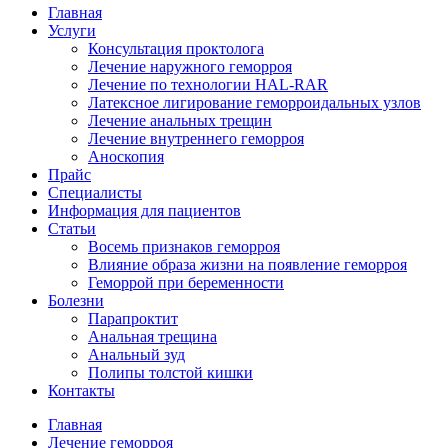
Главная
Услуги
Консультация проктолога
Лечение наружного геморроя
Лечение по технологии HAL-RAR
Латексное лигирование геморроидальных узлов
Лечение анальных трещин
Лечение внутреннего геморроя
Аноскопия
Прайс
Специалисты
Информация для пациентов
Статьи
Восемь признаков геморроя
Влияние образа жизни на появление геморроя
Геморрой при беременности
Болезни
Парапроктит
Анальная трещина
Анальный зуд
Полипы толстой кишки
Контакты
Главная
Лечение геморроя