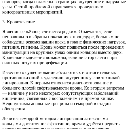
геморроя, когда сглажены в границах внутренние и наружные
узлы. С этой проблемой справляются проведением
консервативных мероприятий.
3. Кровотечение.
Явление серьёзное, считается редким. Отмечается, если
неправильно выбраны показания к процедуре, больным не
соблюдены рекомендации врача в плане физических нагрузок,
питания, гигиены. Кровь может появиться после проведения
манипуляций на крупных узлах одним кольцом вместо двух.
Кровяные выделения возможны, если лигатор слетит при
сильных потугах при дефекации.
Известно о существование абсолютных и относительных
противопоказаний к удалению внутренних узлов техникой
лигирования. К первым относится диагностирование у
больного плохой свёртываемости крови. Ко вторым запретам
— наличие у него некоторых сопутствующих заболеваний
кишечника, связанных с воспалениями в прямой кишке.
Недопустимы анальные трещины и геморрой в стадии
обострения.
Лечится геморрой методом лигирования латексными
кольцами достаточно эффективно, врачам удаётся прервать
случаи кровотечения из заднего прохода и выпадения