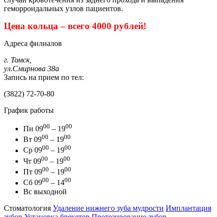
геморроидальных узлов пациентов.
Цена кольца – всего 4000 рублей!
Адреса филиалов
г. Томск,
ул.Смирнова 38а
Запись на прием по тел:
(3822) 72-70-80
График работы
00
00
Пн
09
– 19
00
00
Вт
09
– 19
00
00
Ср
09
– 19
00
00
Чт
09
– 19
00
00
Пт
09
– 19
00
00
Сб
09
– 14
Вс
выходной
Стоматология
Удаление нижнего зуба мудрости
Имплантация
зубов
Установка брекетов
Протезирование зубов