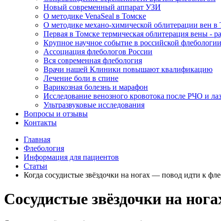
Новый современный аппарат УЗИ
О методике VenaSeal в Томске
О методике механо-химической облитерации вен в
Первая в Томске термическая облитерация вены - р
Крупное научное событие в российской флебологи
Ассоциация флебологов России
Вся современная флебология
Врачи нашей Клиники повышают квалификацию
Лечение боли в спине
Варикозная болезнь и марафон
Исследование венозного кровотока после РЧО и ла
Ультразвуковые исследования
Вопросы и отзывы
Контакты
Главная
Флебология
Информация для пациентов
Статьи
Когда сосудистые звёздочки на ногах — повод идти к фл
Сосудистые звёздочки на нога