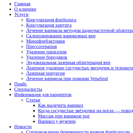
Главная
О клинике
Услуги
Консультация флеболога
Консультация хирурга
Лечение варикоза методом радиочастотной облите
Склерозирование варикозных вен
Минифлебэктомия
Прессотерапия
Удаление папиллом
Удаление бородавок
Эндовазальная лазерная облитерация вен
Лазерное удаление сосудистых звездочек и телеанг
Лазерная хирургия
Лечение варикоза при помощи VenaSeal
Прайс
Специалисты
Информация для пациентов
Статьи
Как вылечить варикоз
Когда сосудистые звёздочки на ногах — повод
Массаж при варикозе ног
Варикоз у мужчин
Новости
Сопровождение беременности врачом флебологом