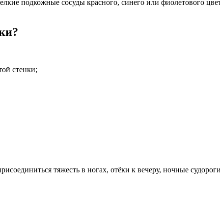
лкие подкожные сосуды красного, синего или фиолетового цвета
чки?
той стенки;
исоединиться тяжесть в ногах, отёки к вечеру, ночные судороги