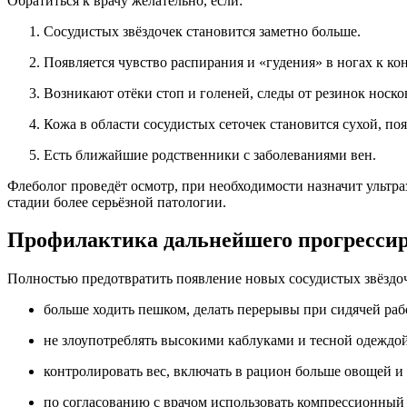
Обратиться к врачу желательно, если:
Сосудистых звёздочек становится заметно больше.
Появляется чувство распирания и «гудения» в ногах к ко
Возникают отёки стоп и голеней, следы от резинок носков
Кожа в области сосудистых сеточек становится сухой, по
Есть ближайшие родственники с заболеваниями вен.
Флеболог проведёт осмотр, при необходимости назначит ультра
стадии более серьёзной патологии.
Профилактика дальнейшего прогресси
Полностью предотвратить появление новых сосудистых звёздоч
больше ходить пешком, делать перерывы при сидячей раб
не злоупотреблять высокими каблуками и тесной одеждой
контролировать вес, включать в рацион больше овощей и
по согласованию с врачом использовать компрессионный 