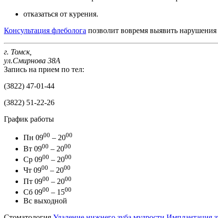
отказаться от курения.
Консультация флеболога
позволит вовремя выявить нарушения 
г. Томск,
ул.Смирнова 38А
Запись на прием по тел:
(3822) 47-01-44
(3822) 51-22-26
График работы
00
00
Пн
09
– 20
00
00
Вт
09
– 20
00
00
Ср
09
– 20
00
00
Чт
09
– 20
00
00
Пт
09
– 20
00
00
Сб
09
– 15
Вс
выходной
Стоматология
Удаление нижнего зуба мудрости
Имплантация з