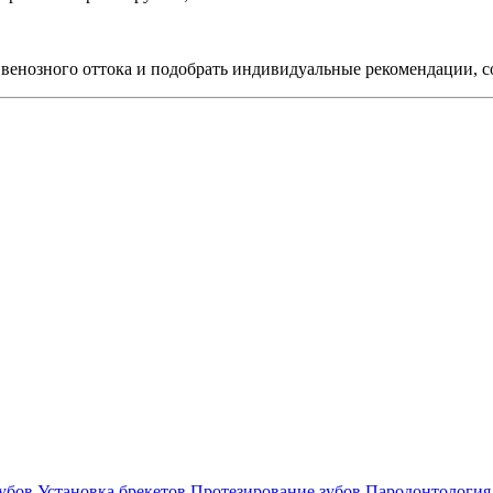
венозного оттока и подобрать индивидуальные рекомендации, с
убов
Установка брекетов
Протезирование зубов
Пародонтология