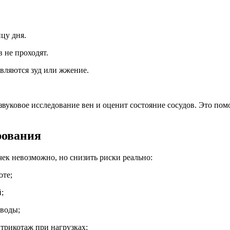
нцу дня.
 не проходят.
являются зуд или жжение.
звуковое исследование вен и оценит состояние сосудов. Это по
рования
ек невозможно, но снизить риски реально:
оте;
;
 воды;
трикотаж при нагрузках;