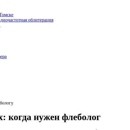
 Томске
адиочастотная облитерация
и
зера
ебологу
х: когда нужен флеболог