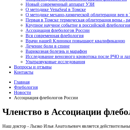
Новый современный аппарат УЗИ
О методике VenaSeal в Томске
О методике механо-химической облитерации вен в
Первая в Томске термическая облитерация вены - р
Крупное научное событие в российской флебологи
Ассоциация флебологов России
Вся современная флебология
Врачи нашей Клиники повышают квалификацию
Лечение боли в спине
Варикозная болезнь и марафон
Исследование венозного кровотока после РЧО и ла
Ультразвуковые исследования
Вопросы и отзывы
Контакты
Главная
Флебология
Новости
Ассоциация флебологов России
Членство в Ассоциации флебо
Наш доктор - Лызко Илья Анатольевич является действительн