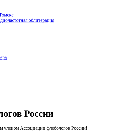
 Томске
адиочастотная облитерация
и
зера
логов России
ым членом Ассоциации флебологов России!