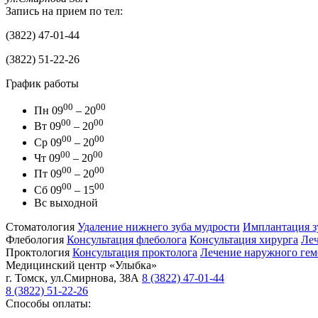
Запись на прием по тел:
(3822) 47-01-44
(3822) 51-22-26
График работы
00
00
Пн
09
– 20
00
00
Вт
09
– 20
00
00
Ср
09
– 20
00
00
Чт
09
– 20
00
00
Пт
09
– 20
00
00
Сб
09
– 15
Вс
выходной
Стоматология
Удаление нижнего зуба мудрости
Имплантация з
Флебология
Консультация флеболога
Консультация хирурга
Леч
Проктология
Консультация проктолога
Лечение наружного гем
Медицинский центр
«Улыбка»
г. Томск
,
ул.Смирнова, 38А
8 (3822) 47-01-44
8 (3822) 51-22-26
Способы оплаты: