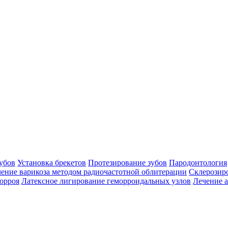
убов
Установка брекетов
Протезирование зубов
Пародонтология
ение варикоза методом радиочастотной облитерации
Склерозир
орроя
Латексное лигирование геморроидальных узлов
Лечение 