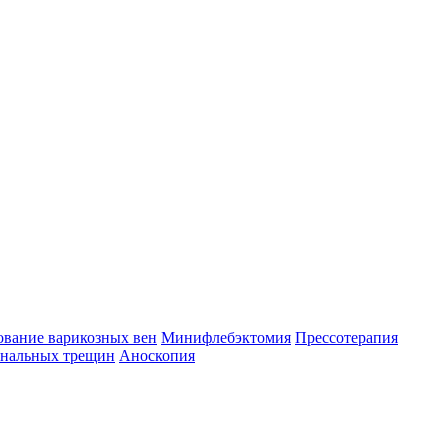
ование варикозных вен
Минифлебэктомия
Прессотерапия
анальных трещин
Аноскопия