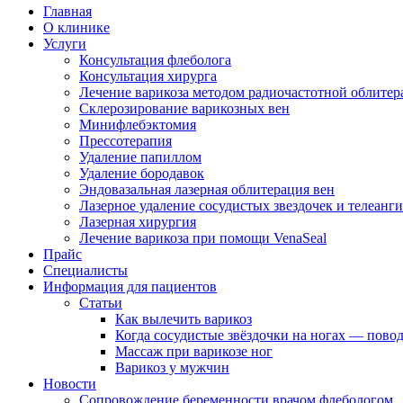
Главная
О клинике
Услуги
Консультация флеболога
Консультация хирурга
Лечение варикоза методом радиочастотной облите
Склерозирование варикозных вен
Минифлебэктомия
Прессотерапия
Удаление папиллом
Удаление бородавок
Эндовазальная лазерная облитерация вен
Лазерное удаление сосудистых звездочек и телеанг
Лазерная хирургия
Лечение варикоза при помощи VenaSeal
Прайс
Специалисты
Информация для пациентов
Статьи
Как вылечить варикоз
Когда сосудистые звёздочки на ногах — повод
Массаж при варикозе ног
Варикоз у мужчин
Новости
Сопровождение беременности врачом флебологом