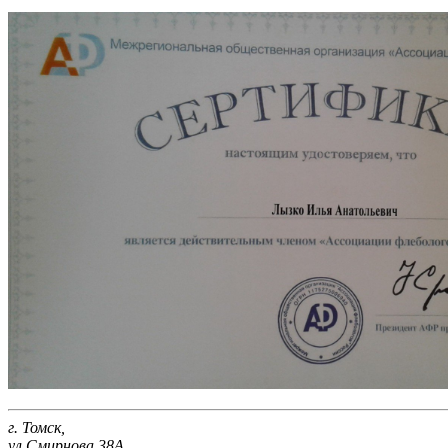
г. Томск,
ул.Смирнова 38А