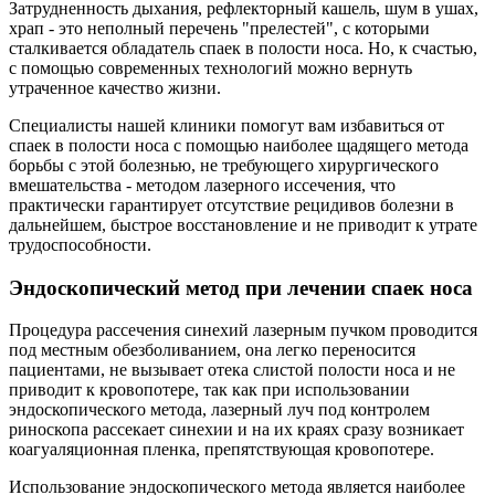
Затрудненность дыхания, рефлекторный кашель, шум в ушах,
храп - это неполный перечень "прелестей", с которыми
сталкивается обладатель спаек в полости носа. Но, к счастью,
с помощью современных технологий можно вернуть
утраченное качество жизни.
Специалисты нашей клиники помогут вам избавиться от
спаек в полости носа с помощью наиболее щадящего метода
борьбы с этой болезнью, не требующего хирургического
вмешательства - методом лазерного иссечения, что
практически гарантирует отсутствие рецидивов болезни в
дальнейшем, быстрое восстановление и не приводит к утрате
трудоспособности.
Эндоскопический метод при лечении спаек носа
Процедура рассечения синехий лазерным пучком проводится
под местным обезболиванием, она легко переносится
пациентами, не вызывает отека слистой полости носа и не
приводит к кровопотере, так как при использовании
эндоскопического метода, лазерный луч под контролем
риноскопа рассекает синехии и на их краях сразу возникает
коагуаляционная пленка, препятствующая кровопотере.
Использование эндоскопического метода является наиболее