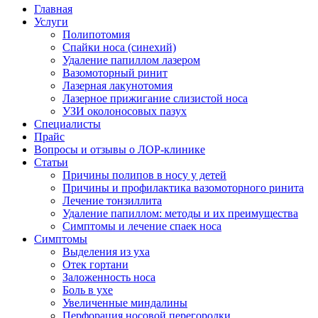
Главная
Услуги
Полипотомия
Спайки носа (синехий)
Удаление папиллом лазером
Вазомоторный ринит
Лазерная лакунотомия
Лазерное прижигание слизистой носа
УЗИ околоносовых пазух
Специалисты
Прайс
Вопросы и отзывы о ЛОР-клинике
Статьи
Причины полипов в носу у детей
Причины и профилактика вазомоторного ринита
Лечение тонзиллита
Удаление папиллом: методы и их преимущества
Симптомы и лечение спаек носа
Симптомы
Выделения из уха
Отек гортани
Заложенность носа
Боль в ухе
Увеличенные миндалины
Перфорация носовой перегородки