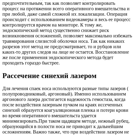
предпочтительным, так как позволяет контролировать
процесс на протяжении всего оперативного вмешательства и
при любой, даже самой сложной их локализации. Операция
происходит с использованием видеокамеры и весь ее процесс
контролируется врачом на мониторе. К тому же,
эндоскопический метод существенно снижает риск
возникновения осложнений, позволяет максимально избежать
травмирования слизистой оболочки носа. Так как никаких
разрезов этот метод не предусматривает, то и рубцов или
каких-то других следов на лице не остается. Восстановление
же после применения эндоскопического метода будет
проходить гораздо быстрее.
Рассечение синехий лазером
Для лечения спаек носа используются разные типы лазеров (
полупроводниковый, аргоновый). Именно использованием
аргонового лазера достигается надежность гемостаза, когда
после воздействия лазерным пучком на краях иссеченных
синехий образуется коагуаляционная пленка и потери крови
во время оперативного вмешательста удается
минимизировать.При таком щадящем методе, нежный рубец,
образующийся в полости носа не приводит к дальнейшим
осложнениям. Важно также, что при воздействии лазером не