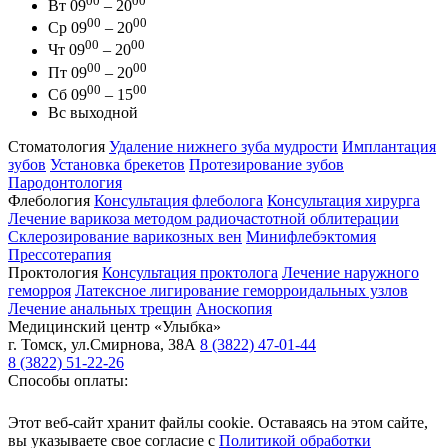
00
00
Вт
09
– 20
00
00
Ср
09
– 20
00
00
Чт
09
– 20
00
00
Пт
09
– 20
00
00
Сб
09
– 15
Вс
выходной
Стоматология
Удаление нижнего зуба мудрости
Имплантация
зубов
Установка брекетов
Протезирование зубов
Пародонтология
Флебология
Консультация флеболога
Консультация хирурга
Лечение варикоза методом радиочастотной облитерации
Склерозирование варикозных вен
Минифлебэктомия
Прессотерапия
Проктология
Консультация проктолога
Лечение наружного
геморроя
Латексное лигирование геморроидальных узлов
Лечение анальных трещин
Аноскопия
Медицинский центр
«Улыбка»
г. Томск
,
ул.Смирнова, 38А
8 (3822) 47-01-44
8 (3822) 51-22-26
Способы оплаты:
Этот веб-сайт хранит файлы cookie. Оставаясь на этом сайте,
вы указываете свое согласие с
Политикой обработки