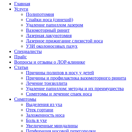
Главная
Услуги
Полипотомия
Спайки носа (синехий)
Удаление папиллом лазером
Вазомоторный ринит
Лазерная лакунотомия
Лазерное прижигание слизистой носа
УЗИ околоносовых пазух
Специалисты
Прайс
Вопросы и отзывы о ЛОР-клинике
Статьи
Причины полипов в носу у детей
Причины и профилактика вазомоторного ринита
Лечение тонзиллита
Удаление папиллом: методы и их преимущества
Симптомы и лечение спаек носа
Симптомы
Выделения из уха
Отек гортани
Заложенность носа
Боль в ухе
Увеличенные миндалины
Перфорация носовой перегородки