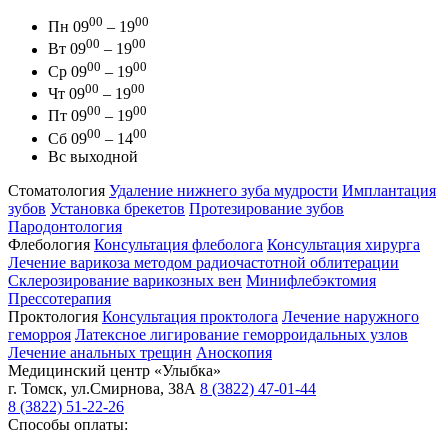
00
00
Пн
09
– 19
00
00
Вт
09
– 19
00
00
Ср
09
– 19
00
00
Чт
09
– 19
00
00
Пт
09
– 19
00
00
Сб
09
– 14
Вс
выходной
Стоматология
Удаление нижнего зуба мудрости
Имплантация
зубов
Установка брекетов
Протезирование зубов
Пародонтология
Флебология
Консультация флеболога
Консультация хирурга
Лечение варикоза методом радиочастотной облитерации
Склерозирование варикозных вен
Минифлебэктомия
Прессотерапия
Проктология
Консультация проктолога
Лечение наружного
геморроя
Латексное лигирование геморроидальных узлов
Лечение анальных трещин
Аноскопия
Медицинский центр
«Улыбка»
г. Томск
,
ул.Смирнова, 38А
8 (3822) 47-01-44
8 (3822) 51-22-26
Способы оплаты: