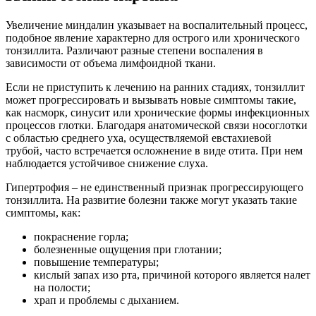
Увеличение миндалин указывает на воспалительный процесс,
подобное явление характерно для острого или хронического
тонзиллита. Различают разные степени воспаления в
зависимости от объема лимфоидной ткани.
Если не приступить к лечению на ранних стадиях, тонзиллит
может прогрессировать и вызывать новые симптомы такие,
как насморк, синусит или хронические формы инфекционных
процессов глотки. Благодаря анатомической связи носоглотки
с областью среднего уха, осуществляемой евстахиевой
трубой, часто встречается осложнение в виде отита. При нем
наблюдается устойчивое снижение слуха.
Гипертрофия – не единственный признак прогрессирующего
тонзиллита. На развитие болезни также могут указать такие
симптомы, как:
покраснение горла;
болезненные ощущения при глотании;
повышение температуры;
кислый запах изо рта, причиной которого является налет
на полости;
храп и проблемы с дыханием.