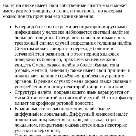
Налёт на языке имеет свои собственные симптомы и может
иметь разную толщину, оттенок и плотность, по которым
можно понять причины его возникновения:
В период болезни острыми респираторно-вирусными
инфекциями у человека наблюдается светлый налёт не
большой толщины. Специалисты воспринимают как
тревожный сигнал случай возрастания толщины налёта.
Симптом может говорить о переходе болезни в
затяжной этап развития, и в этот период языковая
поверхность больного, практически невозможно
увидеть Смена окраса налёта в более тёмные тона
(серый, жёлтый, зелёный) также имеет свои причины и
показывает наличие серьёзных проблем внутренних
органов. В редких случаях смена окраса языка связана с
употреблением в пищу некоторой пищи и напитков;
Структура налёта, покрывающего язык варьируется от
мягкой творожистой до плотной и сухой. На этот фактор
влияет микрофлора ротовой полости;
В зависимости от расположения, налёт бывает
диффузный и локальный. Диффузный языковой налёт
полностью покрывает всю площадь языка, а при
локальном, покрытыми оказываются лишь некоторые
участки поверхности;
Стоит учесть, что процесс уплотнения консистенции