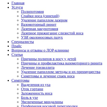
Главная
Услуги
Полипотомия
Спайки носа (синехий)
Удаление папиллом лазером
Вазомоторный ринит
Лазерная лакунотомия
Лазерное прижигание слизистой носа
УЗИ околоносовых пазух
Специалисты
Прайс
Вопросы и отзывы о ЛОР-клинике
Статьи
Причины полипов в носу у детей
Причины и профилактика вазомоторного ринита
Лечение тонзиллита
Удаление папиллом: методы и их преимущества
Симптомы и лечение спаек носа
Симптомы
Выделения из уха
Отек гортани
Заложенность носа
Боль в ухе
Увеличенные миндалины
Перфорация носовой перегородки