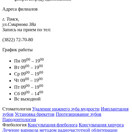
Адреса филиалов
г. Томск,
ул.Смирнова 38а
Запись на прием по тел:
(3822) 72-70-80
График работы
00
00
Пн
09
– 19
00
00
Вт
09
– 19
00
00
Ср
09
– 19
00
00
Чт
09
– 19
00
00
Пт
09
– 19
00
00
Сб
09
– 14
Вс
выходной
Стоматология
Удаление нижнего зуба мудрости
Имплантация
зубов
Установка брекетов
Протезирование зубов
Пародонтология
Флебология
Консультация флеболога
Консультация хирурга
Лечение варикоза методом радиочастотной облитерации