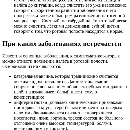
налёта до ситуации, когда счистить его уже невозможно,
говорит о скоротечном развитии заболевания и его
прогрессе, а также о быстром размножении патогенной
микрофлоры. Светлый, не твёрдый налёт, который легко
можно счистить лёгкими движениями зубной щётки,
говорит о том, что ротовая полость находится в норме.
При каких заболеваниях встречается
Известны основные заболевания, к симптоматике которых
можно отнести появление налёта в ротовой полости.
Основными из них являются:
катаральная ангина, которая традиционно считается
лёгким видом тонзиллита. Данное заболевание
сопряжено с воспалением оболочек небных миндалин, а
налёт на языке имеет белый цвет и сухую
консистенцию;
дифтерия глотки (обладает клиническими признаками
нисходящего крупа, серо-белым или желтовато-серым
налетом обволакиваются слизистые поверхности
носоглотки, язык, гортань, трахея; состояние больного
отягощено очень высокой температурой, болями,
возникающими в гортани);