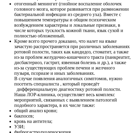
отогенный менингит (гнойное воспаление оболочек
головного мозга, которое развивается при размножении
бактериальной инфекции из среднего уха). Вместе с
повышением температуры и общим психическим
возбуждением характерны и локальные признаки, в
числе которых тусклость кожной ткани, язык сухой и
полностью обложенный.
Кроме всего прочего доказано, что налет на языке
зачастую распространяется при различных заболеваниях
ротовой полости, таких как кандидоз, стоматит, а также
из-за проблем желудочно-кишечного тракта (панкреатит,
дисбактериоз, гастрит, язвенная болезнь и др.), а также
из-за существующих проблем печени и желчного
пузыря, псориазе и иных заболеваниях.
В случае появления аналогичных симптомов, нужно
посетить специалиста , который проведёт
дифференциальную диагностику ротовой полости.
Наша ЛОР-клиника, осуществляет весь комплекс
мероприятий, связанных с выявлением патологий
подобного характера, в их числе также:
общий анализ крови;
бакпосев;
кровь на антитела;
УЗИ;
фиброгастродуоденоскопия.