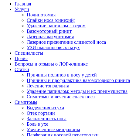
Главная
Услуги
Полипотомия
Спайки носа (синехий)
Удаление папиллом лазером
Вазомоторный ринит
Лазерная лакунотомия
Лазерное прижигание слизистой носа
УЗИ околоносовых пазух
Специалисты
Прайс
Вопросы и отзывы о ЛОР-клинике
Статьи
Причины полипов в носу у детей
Причины и профилактика вазомоторного ринита
Лечение тонзиллита
Удаление папиллом: методы и их преимущества
Симптомы и лечение спаек носа
Симптомы
Выделения из уха
Отек гортани
Заложенность носа
Боль в ухе
Увеличенные миндалины
Перфорация носовой перегородки