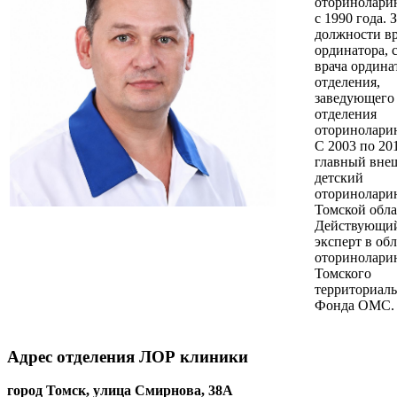
оторинолари
с 1990 года. 
должности вр
ординатора, 
врача ордина
отделения,
заведующего
отделения
оторинолари
С 2003 по 201
главный вне
детский
оторинолари
Томской обла
Действующий
эксперт в об
оторинолари
Томского
территориал
Фонда ОМС.
Адрес отделения ЛОР клиники
город Томск, улица Смирнова, 38А