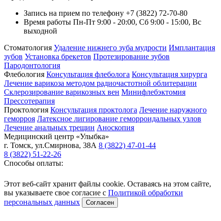
Запись на прием по телефону +7 (3822) 72-70-80
Время работы Пн-Пт 9:00 - 20:00, Сб 9:00 - 15:00, Вс
выходной
Стоматология
Удаление нижнего зуба мудрости
Имплантация
зубов
Установка брекетов
Протезирование зубов
Пародонтология
Флебология
Консультация флеболога
Консультация хирурга
Лечение варикоза методом радиочастотной облитерации
Склерозирование варикозных вен
Минифлебэктомия
Прессотерапия
Проктология
Консультация проктолога
Лечение наружного
геморроя
Латексное лигирование геморроидальных узлов
Лечение анальных трещин
Аноскопия
Медицинский центр
«Улыбка»
г. Томск
,
ул.Смирнова, 38А
8 (3822) 47-01-44
8 (3822) 51-22-26
Способы оплаты:
Этот веб-сайт хранит файлы cookie. Оставаясь на этом сайте,
вы указываете свое согласие с
Политикой обработки
персональных данных
Согласен