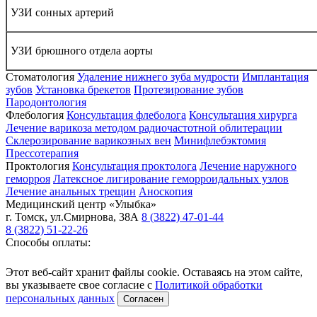
УЗИ сонных артерий
УЗИ брюшного отдела аорты
Стоматология
Удаление нижнего зуба мудрости
Имплантация
зубов
Установка брекетов
Протезирование зубов
Пародонтология
Флебология
Консультация флеболога
Консультация хирурга
Лечение варикоза методом радиочастотной облитерации
Склерозирование варикозных вен
Минифлебэктомия
Прессотерапия
Проктология
Консультация проктолога
Лечение наружного
геморроя
Латексное лигирование геморроидальных узлов
Лечение анальных трещин
Аноскопия
Медицинский центр
«Улыбка»
г. Томск
,
ул.Смирнова, 38А
8 (3822) 47-01-44
8 (3822) 51-22-26
Способы оплаты:
Этот веб-сайт хранит файлы cookie. Оставаясь на этом сайте,
вы указываете свое согласие с
Политикой обработки
персональных данных
Согласен